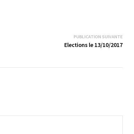
Publi
PUBLICATION SUIVANTE
suiva
Elections le 13/10/2017