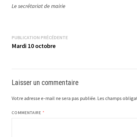
Le secrétariat de mairie
Navigation
Publication
PUBLICATION PRÉCÉDENTE
précédente :
Mardi 10 octobre
de
l’article
Laisser un commentaire
Votre adresse e-mail ne sera pas publiée.
Les champs obligat
COMMENTAIRE
*