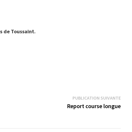
es de Toussaint.
Publi
PUBLICATION SUIVANTE
suiva
Report course longue