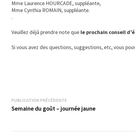
Mme Laurence HOURCADE, suppléante,
Mme Cynthia ROMAIN, suppléante.
.
Veuillez déjà prendre note que
le prochain conseil d’
Si vous avez des questions, suggestions, etc, vous pou
Navigation
Publication
PUBLICATION PRÉCÉDENTE
précédente :
Semaine du goût – journée jaune
de
l’article