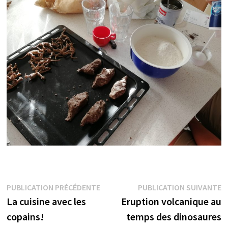
Navigation
Publication
P
PUBLICATION PRÉCÉDENTE
PUBLICATION SUIVANTE
précédente :
s
La cuisine avec les
Eruption volcanique au
de
copains!
temps des dinosaures
l’article