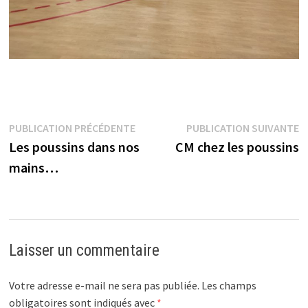
Navigation
Publication
P
PUBLICATION PRÉCÉDENTE
PUBLICATION SUIVANTE
précédente :
s
Les poussins dans nos
CM chez les poussins
de
mains…
l’article
Laisser un commentaire
Votre adresse e-mail ne sera pas publiée.
Les champs
obligatoires sont indiqués avec
*