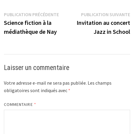
Navigation
Publication
P
PUBLICATION PRÉCÉDENTE
PUBLICATION SUIVANTE
précédente :
s
Science fiction à la
Invitation au concert
de
médiathèque de Nay
Jazz in School
l’article
Laisser un commentaire
Votre adresse e-mail ne sera pas publiée.
Les champs
obligatoires sont indiqués avec
*
COMMENTAIRE
*