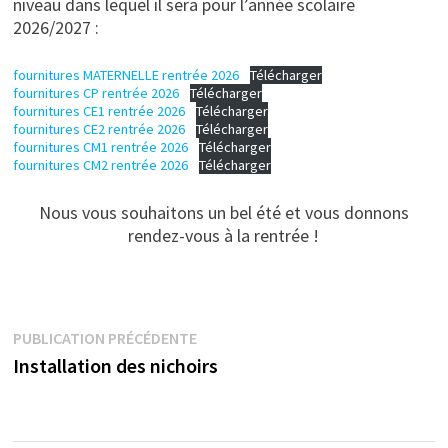
niveau dans lequel il sera pour l’année scolaire
2026/2027 :
fournitures MATERNELLE rentrée 2026
Télécharger
fournitures CP rentrée 2026
Télécharger
fournitures CE1 rentrée 2026
Télécharger
fournitures CE2 rentrée 2026
Télécharger
fournitures CM1 rentrée 2026
Télécharger
fournitures CM2 rentrée 2026
Télécharger
Nous vous souhaitons un bel été et vous donnons
rendez-vous à la rentrée !
Navigation
Publication
PUBLICATION PRÉCÉDENTE
précédente :
Installation des nichoirs
de
l’article