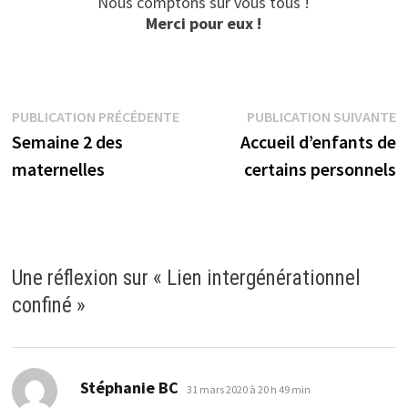
Nous comptons sur vous tous !
Merci pour eux !
Navigation
Publication
P
PUBLICATION PRÉCÉDENTE
PUBLICATION SUIVANTE
précédente :
s
Semaine 2 des
Accueil d’enfants de
de
maternelles
certains personnels
l’article
Une réflexion sur «
Lien intergénérationnel
confiné
»
dit :
Stéphanie BC
31 mars 2020 à 20 h 49 min