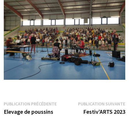
Navigation
Publication
P
PUBLICATION PRÉCÉDENTE
PUBLICATION SUIVANTE
précédente :
s
Elevage de poussins
Festiv’ARTS 2023
de
l’article