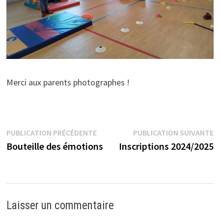
Merci aux parents photographes !
Navigation
Publication
P
PUBLICATION PRÉCÉDENTE
PUBLICATION SUIVANTE
précédente :
s
Bouteille des émotions
Inscriptions 2024/2025
de
l’article
Laisser un commentaire