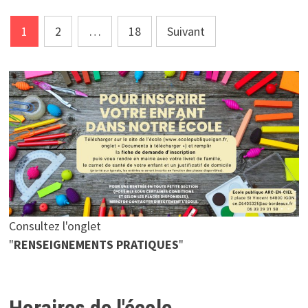
Pagination
1
2
…
18
Suivant
des
publications
Consultez l'onglet
"
RENSEIGNEMENTS PRATIQUES
"
Horaires de l'école