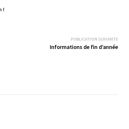
 !
Publi
PUBLICATION SUIVANTE
suiva
Informations de fin d’année