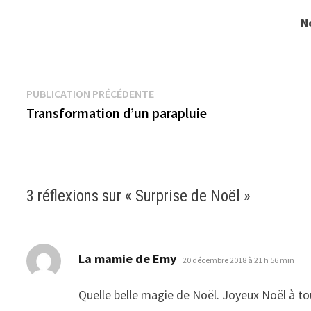
N
Navigation
Publication
PUBLICATION PRÉCÉDENTE
précédente :
Transformation d’un parapluie
de
l’article
3 réflexions sur «
Surprise de Noël
»
dit :
La mamie de Emy
20 décembre 2018 à 21 h 56 min
Quelle belle magie de Noël. Joyeux Noël à to