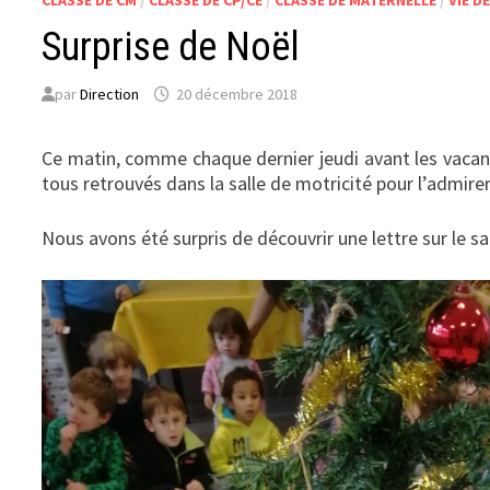
CLASSE DE CM
/
CLASSE DE CP/CE
/
CLASSE DE MATERNELLE
/
VIE D
Surprise de Noël
par
Direction
20 décembre 2018
Ce matin, comme chaque dernier jeudi avant les vacanc
tous retrouvés dans la salle de motricité pour l’admirer
Nous avons été surpris de découvrir une lettre sur le s